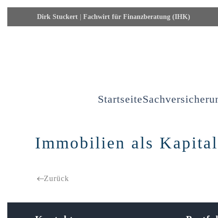
Dirk Stuckert
|
Fachwirt für Finanzberatung (IHK)
Skip to main content
Startseite
Sachversicheru
Immobilien als Kapita
Zurück