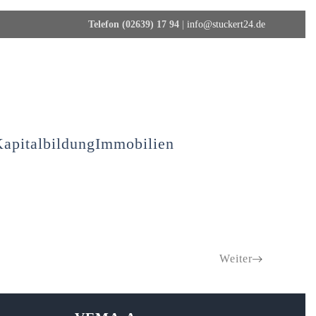
Telefon (02639) 17 94
|
info@stuckert24.de
apitalbildung
Immobilien
Weiter