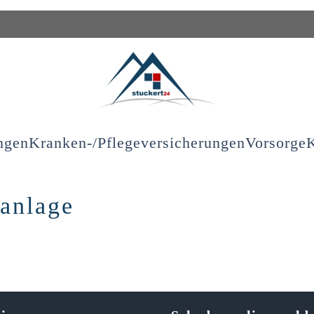
ngen
Kranken-/Pflegeversicherungen
Vorsorge
K
lanlage