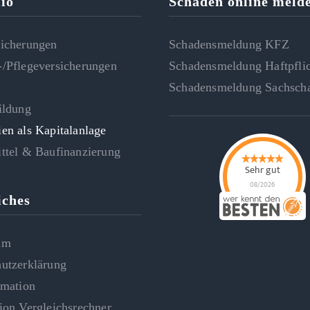
lio
Schaden online meld
sicherungen
Schadensmeldung KFZ
/Pflegeversicherungen
Schadensmeldung Haftpfli
e
Schadensmeldung Sachsch
ildung
en als Kapitalanlage
ttel & Baufinanzierung
Sehr gut
08/2026
iches
Finanzkontor
Stuckert24 GmbH &
Co. KG - Finanz- und
Versicherungsmakler
um
hat
4.8
von
5
Sternen |
4
Finanzkontor
Stuckert24 GmbH &
utzerklärung
Co. KG - Finanz- und
Versicherungsmakler
Bew
rmation
auf
werkenntdenBESTEN.de
ion Vergleichsrechner